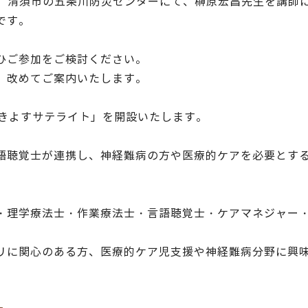
6:00、清須市の五条川防災センターにて、榊原宏昌先生を講
です。
ひご参加をご検討ください。
、改めてご案内いたします。
「きよすサテライト」を開設いたします。
語聴覚士が連携し、神経難病の方や医療的ケアを必要とす
・理学療法士・作業療法士・言語聴覚士・ケアマネジャー
リに関心のある方、医療的ケア児支援や神経難病分野に興