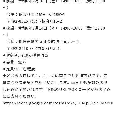
⚫︎前編：令和6年2月16日（金） 14:00~16:00（受付13:30
〜）
会場：稲沢商工会議所 大会議室
〒492-8525 稲沢市朝府町15-2
⚫︎後編：令和6年3月14日（木） 14:00~16:00（受付13:30
〜）
会場：稲沢市勤労福祉会館 多目的ホール
〒492-8268 稲沢市朝府町5-1
⚫︎対象者: 介護支援専門員
⚫︎会費：無料
⚫︎定員:200 名程度
★どちらの日程でも、もしくは両日でも参加可能です。定
員になり次第受付を終了いたします。両日とも多数のお申
し込みが予想されます。下記のURLやQR コードからお早め
にご応募ください。
https://docs.google.com/forms/d/e/1FAIpQLSc1M