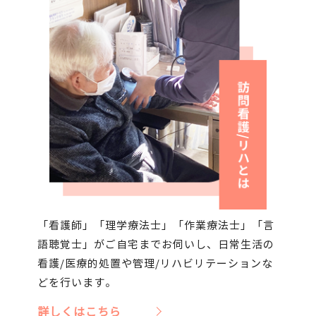
開催しました!
2026.5.11
医療的ケア児の災害対策・機器展に参
加しました！
1
2
3
22
次へ »
…
「看護師」「理学療法士」「作業療法士」「言
語聴覚士」がご自宅までお伺いし、日常生活の
看護/医療的処置や管理/リハビリテーションな
どを行います。
詳しくはこちら