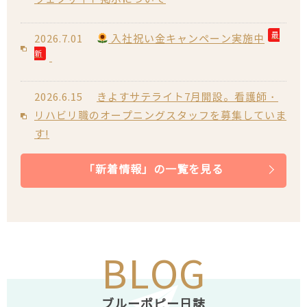
最
2026.7.01
入社祝い金キャンペーン実施中
新
2026.6.15
きよすサテライト7月開設。看護師・
リハビリ職のオープニングスタッフを募集していま
す!
「新着情報」の一覧を見る
2026.5.01
きよすサテライト 2026年7月開設予
定。
2026.4.18
愛知県看護協会様のご縁で、CBCラジ
オに出演させていただきました!
BLOG
2026.4.01
4月より新しく看護師・理学療法士が
ブルーポピー日誌