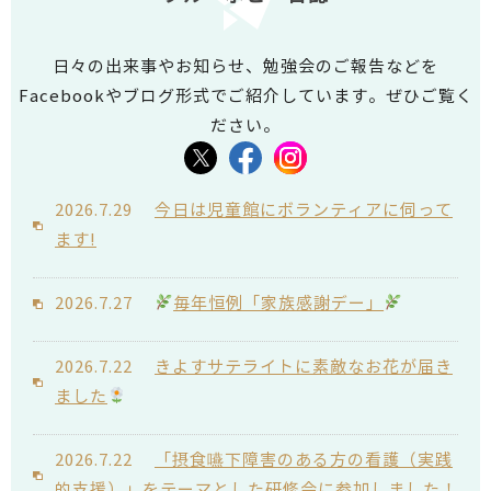
入職いたしました!
日々の出来事やお知らせ、勉強会のご報告などを
2026.3.27
今月より新しく入職した看護スタッフ
Facebookやブログ形式でご紹介しています。ぜひご覧く
よりご挨拶させていただきます!
ださい。
2026.2.01
【続報】清須サテライト開設準備中｜
オープニングスタッフ募集中
2026.7.29
今日は児童館にボランティアに伺って
ます!
2026.1.05
令和7年度 サービスに関する満足度調
査結果
2026.7.27
毎年恒例「家族感謝デー」
2026.7.22
きよすサテライトに素敵なお花が届き
ました
2026.7.22
「摂食嚥下障害のある方の看護（実践
的支援）」をテーマとした研修会に参加しました！