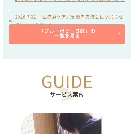
2026.7.01
医療的ケア児支援者交流会に参加させ
ていただきました!
「
ブルーポピー日誌
」の
一覧を見る
2026.6.29
橘クリニック様で開催いただきました
勉強会の参加スタッフからの声です。
2026.6.29
橋クリニック 浅井先生のご提案によ
GUIDE
り、第2回勉強会を橘クリニック様にて開催しまし
た!
サービス案内
2026.6.19
弊社主催の居宅介護支援事業所向けセ
ミナーを開催しました!
2026.5.26
第4回ブルーポピー杯ボッチャ大会を